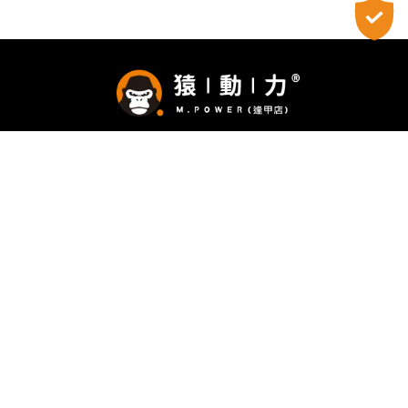
@733bnyap
0424524637
0912305194
台中市西屯區河南路二段332號
關於我們
服務項目
子穗包膜
Lani' s
最新消息
3C小教室
維修價目
聯絡我們
iphone手機維修
iphone維修
iphone維修行
台中iphone手機維修
台中iphone維修
逢甲手機換電池
西屯手機換電池
Designed by
揚京快客
Copyright © 2026
..
累積人氣: 249669