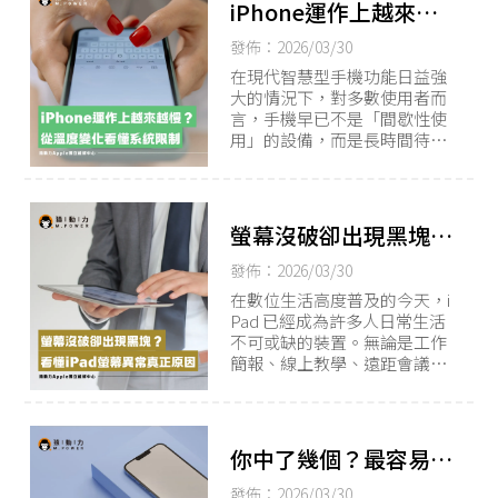
iPhone運作上越來越
慢？從溫度變化看懂系
發佈：2026/03/30
統限制
在現代智慧型手機功能日益強
大的情況下，對多數使用者而
言，手機早已不是「間歇性使
用」的設備，而是長時間待
命、隨時處於高效能運作狀態
的行動終端。
螢幕沒破卻出現黑塊？
看懂iPad螢幕異常原因
發佈：2026/03/30
在數位生活高度普及的今天，i
Pad 已經成為許多人日常生活
不可或缺的裝置。無論是工作
簡報、線上教學、遠距會議、
繪圖設計，還是日常追劇、閱
讀電子書，螢幕顯示品質直接
影響使用體驗。
你中了幾個？最容易縮
短手機壽命的習慣
發佈：2026/03/30