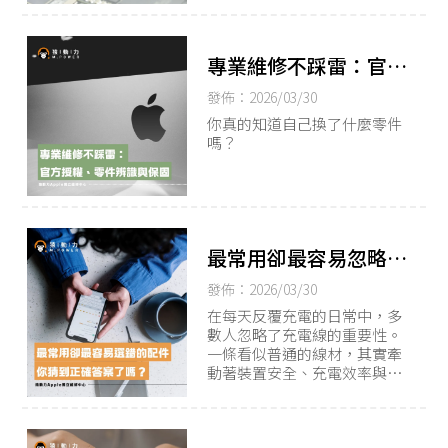
專業維修不踩雷：官方
授權、零件辨識與保固
發佈：2026/03/30
你真的知道自己換了什麼零件
嗎？
最常用卻最容易忽略的
配件，你猜到正確答案
發佈：2026/03/30
了嗎？
在每天反覆充電的日常中，多
數人忽略了充電線的重要性。
一條看似普通的線材，其實牽
動著裝置安全、充電效率與電
池壽命，選錯可能帶來長期風
險。