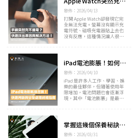
Apple Watch突然充不
進電？教你快速找出原
發佈：2026/04/13
因與解決方法！
打開 Apple Watch卻發現它完
全無法充電。螢幕沒有顯示充
電符號、磁吸充電器貼上去也
沒有反應，這種情況讓人很焦
慮。其實，多數情況下Apple
Watch充不進電都能找到原因
並解決。本文將從常見原因到
操作方法，一步步教你排查讓
iPad電池膨脹！如何快
手錶可以正常使用。
速判斷與安全處理
發佈：2026/04/10
iPad 是許多人工作、學習、娛
樂的最佳夥伴，但隨著使用年
限增加，電池問題也會逐漸浮
現，其中「電池膨脹」是最危
險、卻常被忽視的狀況。
掌握這幾個保養秘訣，
延長電池壽命不求人
發佈：2026/03/31