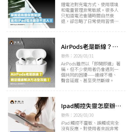
鋰電池對充電方式、使用環境
和電量管理非常敏感。很多人
只知道電池會隨時間自然衰
退，卻忽略了日常使用習慣對
電池壽命的影響。
AirPods老是斷線？三
大常見原因與穩定連線
發佈：2026/03/31
解決全攻略！
AirPods雖然以「即開即連」著
稱，但不少使用者仍會遇到一
個共同的困擾——連線不穩、
聲音延遲、甚至突然斷線。
Ipad觸控失靈怎麼辦？
五分鐘找出問題根源
發佈：2026/03/30
iPad 觸控不靈敏、誤觸或完全
沒有反應，對使用者來說非常