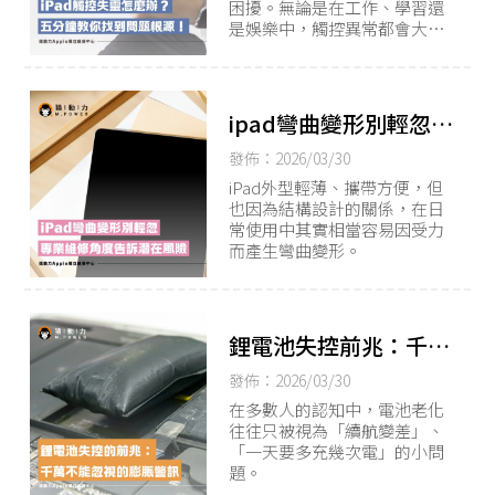
困擾。無論是在工作、學習還
是娛樂中，觸控異常都會大幅
影響效率與體驗。
ipad彎曲變形別輕忽，
專業維修角度告訴你濳
發佈：2026/03/30
在風險
iPad外型輕薄、攜帶方便，但
也因為結構設計的關係，在日
常使用中其實相當容易因受力
而產生彎曲變形。
鋰電池失控前兆：千萬
不能忽視的膨脹警訊
發佈：2026/03/30
在多數人的認知中，電池老化
往往只被視為「續航變差」、
「一天要多充幾次電」的小問
題。